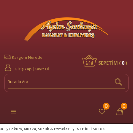
Kargom Nerede
SEPETİM (
0
)
Giriş Yap
Kayıt Ol
0
0
Lokum, Muska, Sucuk & Ezmeler
İNCE İPLİ SUCUK