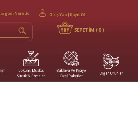
Kargom Nerede
Giriş Yap
Kayıt Ol
SEPETİM (
0
)
ler
Lokum, Muska,
Baklava Ve Kişiye
Diğer Ürünler
Sucuk & Ezmeler
Özel Paketler