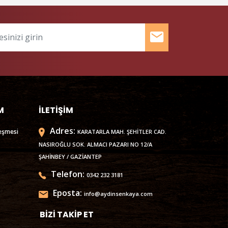
M
İLETİŞİM
Adres:
eşmesi
KARATARLA MAH. ŞEHİTLER CAD.
NASIROĞLU SOK. ALMACI PAZARI NO 12/A
ŞAHİNBEY / GAZİANTEP
Telefon:
0342 232 3181
Eposta:
info@aydinsenkaya.com
BIZI TAKIP ET